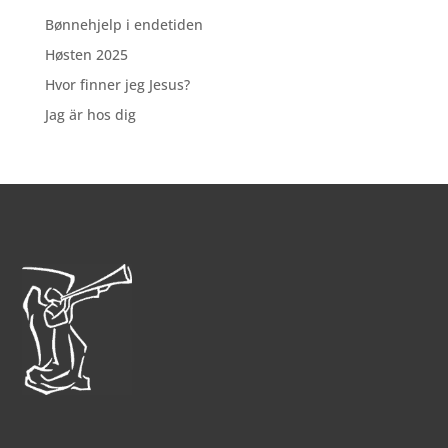
Bønnehjelp i endetiden
Høsten 2025
Hvor finner jeg Jesus?
Jag är hos dig