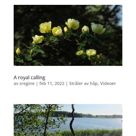
A royal calling
av
sregine
|
feb 11, 2022
|
Stråler av håp
,
Videoer